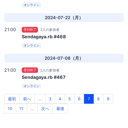
オンライン
2024-07-22（月）
21:00
受付終了
2人の参加者
Sendagaya.rb #468
オンライン
2024-07-08（月）
21:00
受付終了
2人の参加者
Sendagaya.rb #467
オンライン
最初
前へ
...
3
4
5
6
7
8
9
10
11
...
次へ
最後