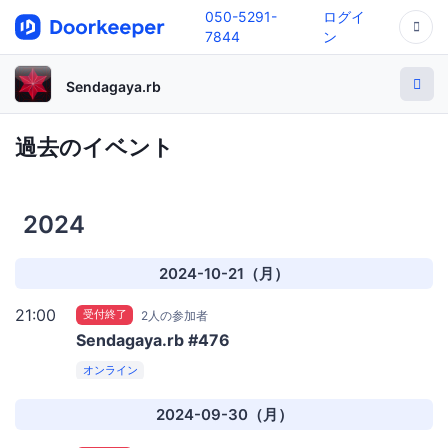
050-5291-
ログイ
7844
ン
Sendagaya.rb
過去のイベント
2024
2024-10-21（月）
21:00
受付終了
2人の参加者
Sendagaya.rb #476
オンライン
2024-09-30（月）