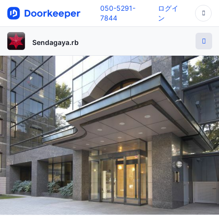
050-5291-
ログイ
7844
ン
Sendagaya.rb