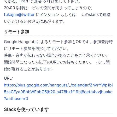
てある、iPad で
深谷
を呼び出して下さい。
20:00 以降は、ビルの玄関が閉まってしまうので、
fukajun@twitter
にメンション もしくは、 ↓のslackで連絡
いただけるとお迎えにあがります。
リモート参加
Google Hangoutsによるリモート参加もOKです。参加登録時
にリモート参加を選択してください。
映像・音声が伝わらない場合があることをご了承ください。
開始時間になったら以下のURLでお待ちください。（少し開
始が遅れることがあります）
URL:
https://plus.google.com/hangouts/_/calendar/ZnVrYWp1bi
5zaGFya0BnbWFpbC5jb20.p478hk1f19oj8qetn4vvjhuakc
?authuser=0
Slackを使っています