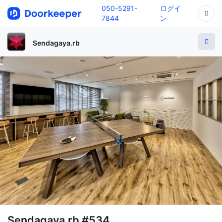
050-5291-
ログイ
7844
ン
Sendagaya.rb
Sendagaya.rb #534