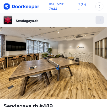
050-5291-
ログイ
7844
ン
Sendagaya.rb
Sendagaya.rb #489