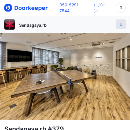
050-5291-
ログイ
7844
ン
Sendagaya.rb
Sendagaya.rb #379