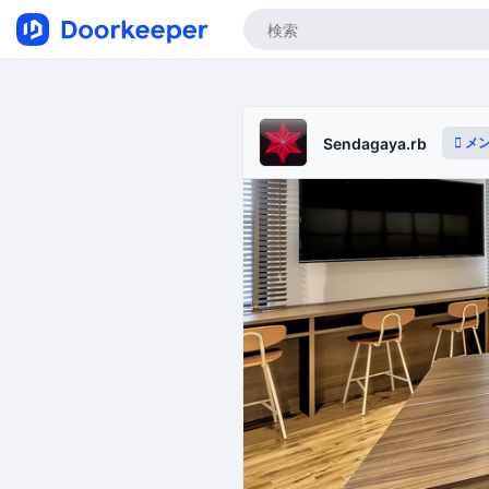
メン
Sendagaya.rb