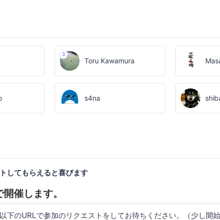
a
Toru Kawamura
Masa
o
s4na
shib
トしてもらえると喜びます
etで開催します。
以下のURLで参加のリクエストをしてお待ちください。（少し開