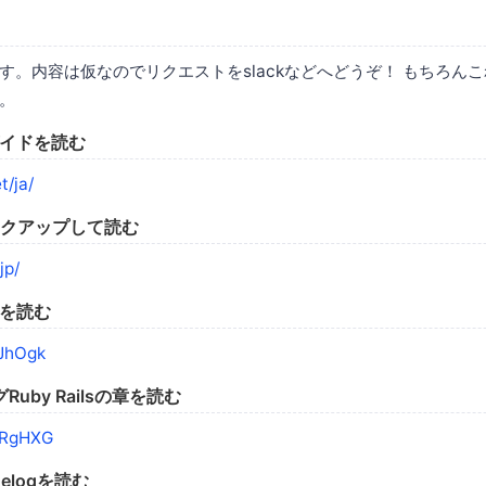
す。内容は仮なのでリクエストをslackなどへどうぞ！ もちろん
。
ガイドを読む
t/ja/
ピックアップして読む
jp/
)を読む
JJhOgk
uby Railsの章を読む
3aRgHXG
ngelogを読む