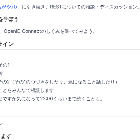
がや.rb
」に引き続き、RESTについての相談・ディスカッション
t を学ぼう
き、OpenID Connectのしくみを調べてみよう。
ライン
その1
紹介
ーマその2（その1のつづきをしたり、気になること話したり）
やることをみんなで相談します
散予定ですが気になって22:00くらいまで続くことも。
ン
います